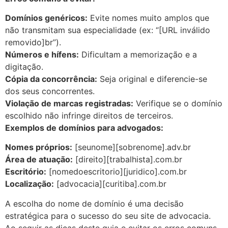
Domínios genéricos:
Evite nomes muito amplos que
não transmitam sua especialidade (ex: “[URL inválido
removido]br”).
Números e hífens:
Dificultam a memorização e a
digitação.
Cópia da concorrência:
Seja original e diferencie-se
dos seus concorrentes.
Violação de marcas registradas:
Verifique se o domínio
escolhido não infringe direitos de terceiros.
Exemplos de domínios para advogados:
Nomes próprios:
[seunome][sobrenome].adv.br
Área de atuação:
[direito][trabalhista].com.br
Escritório:
[nomedoescritorio][juridico].com.br
Localização:
[advocacia][curitiba].com.br
A escolha do nome de domínio é uma decisão
estratégica para o sucesso do seu site de advocacia.
Ao seguir as dicas deste guia e evitar os erros comuns,